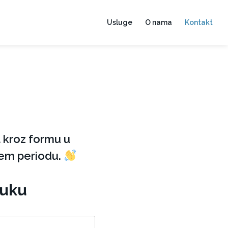
Usluge
O nama
Kontakt
 kroz formu u
žem periodu.
ruku