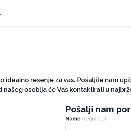
u
idealno rešenje za vas. Pošaljite nam upit
d našeg osoblja će Vas kontaktirati u najbr
Pošalji nam po
Name
(required)