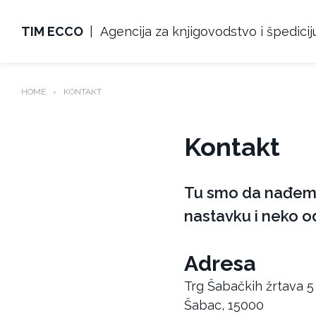
Skip
to
TIM ECCO
Agencija za knjigovodstvo i špedicij
content
HOME
KONTAKT
Kontakt
Tu smo da nađemo 
nastavku i neko o
Adresa
Trg Šabačkih žrtava 5
Šabac
,
15000